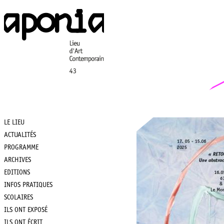
Aller
au
contenu
principal
LE LIEU
Main
ACTUALITÉS
PROGRAMME
navigation
ARCHIVES
EDITIONS
INFOS PRATIQUES
SCOLAIRES
ILS ONT EXPOSÉ
ILS ONT ÉCRIT