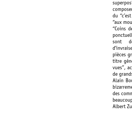
superpos
composer
du “c’est
“aux mou
“Coins d
ponctuell
sont d
d’invrai
pièces gr
titre gé
vues”, a
de grands
Alain Bou
bizarreme
des comm
beaucoup
Albert Zu