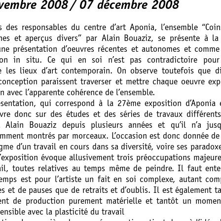
vembre 2008
07 décembre 2008
s des responsables du centre d’art Aponia, l’ensemble “Coi
nes et aperçus divers” par Alain Bouaziz, se présente à la
e présentation d’oeuvres récentes et autonomes et comme
tion in situ. Ce qui en soi n’est pas contradictoire pour
e les lieux d’art contemporain. On observe toutefois que d
conception paraissent traverser et mettre chaque oeuvre ex
n avec l’apparente cohérence de l’ensemble.
ésentation, qui correspond à la 27ème exposition d’Aponia 
uvre donc sur des études et des séries de travaux différent
 Alain Bouaziz depuis plusieurs années et qu’il n’a jusqu
emment montrés par morceaux. L’occasion est donc donnée de
gme d’un travail en cours dans sa diversité, voire ses paradox
 l’exposition évoque allusivement trois préoccupations majeur
ail, toutes relatives au temps même de peindre. Il faut ent
emps est pour l’artiste un fait en soi complexe, autant co
s et de pauses que de retraits et d’oublis. Il est également t
nt de production purement matérielle et tantôt un momen
ensible avec la plasticité du travail