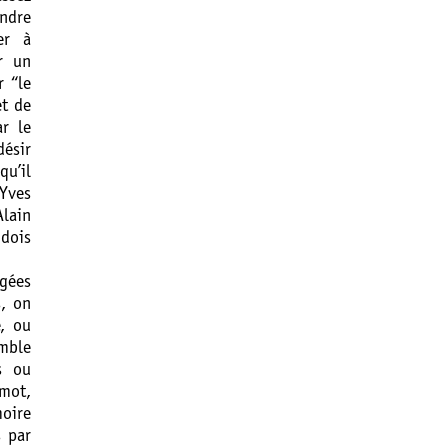
endre
er à
ur un
r “le
et de
r le
désir
qu’il
 Yves
lain
 dois
agées
s, on
, ou
emble
s ou
-mot,
oire
s par