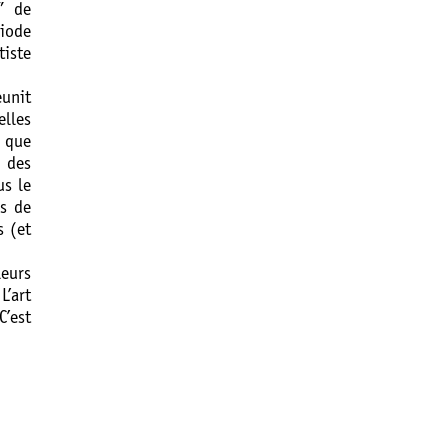
” de
riode
tiste
éunit
elles
 que
t des
us le
ns de
s (et
leurs
L’art
C’est