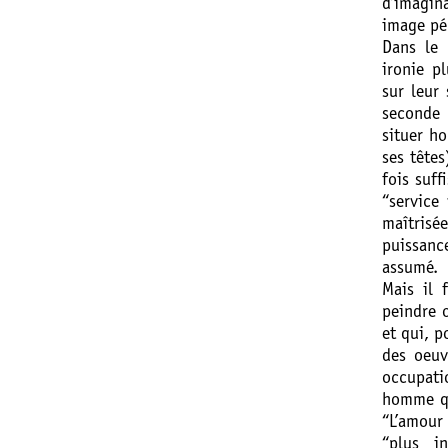
d’imagin
image pé
Dans le 
ironie p
sur leur
seconde 
situer h
ses tête
fois suf
“service
maîtrisé
puissanc
assumé.
Mais il 
peindre o
et qui, p
des oeuv
occupati
homme qu
“L’amour
“plus i