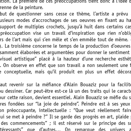
ation. La première de ces préoccupations tient donc à l’idée 
renne de la peinture.
but de questionner sans cesse ce thème, l’artiste a prévu 
lusieurs modes d’accrochages de ses oeuvres en fixant au h
 support de multiples crochets, jusqu’à huit dans certains ca
préoccupation vise un travail d’inspiration que rien n’obl
ors de l’art mais qui s’en mêle et s’en emmêle tout de même. 
s). La troisième concerne le temps de la production d’oeuvres
fisamment élaborées et argumentées pour donner le sentiment
 visuel artistique” placé à la hauteur d’une recherche esthé
e. On observe en effet que son travail a non seulement une 
e conceptuelle, mais qu’il produit en plus un effet décora
faut revenir sur la méfiance d’Alain Bouaziz pour la facili
u dessiner. Car peut-être est-ce là un des traits qui le caract
our cette raison, devient essentiel. Alain Bouaziz se méfie du s
res fondées sur “la joie de peindre”. Peindre est à ses yeu
on préoccupante, intellectuelle : “Que veut réellement fai
i se met à peindre ?” Il se garde des progrès en art, plaide
 des commencements” ; il est réservé sur le principe des s
ntéressants” que d’autres… On remarque des univers a