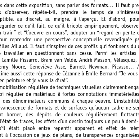
es dans cette exposition, sans parler des formats… Il faut pr
 d’observer, répète-t-il, prendre le temps de s'intéress
eptible, au discret, au maigre, à l’aperçu. Et d’abord, po
regarder ce qu’il fait, ce qu’il bricole empiriquement, observe
n train” et “l’oeuvre en cours”, adopter un “regard en pente 
pour reprendre une perspective conceptuelle revendiquée pa
illes Aillaud. Il faut s’inspirer de ces profils qui font sens du 
travailler en questionnant sans cesse. Parmi les artistes 
, Camille Pissarro, Bram van Velde, André Masson, Vélasquez,
Henry Moore, Geneviève Asse, Barnett Newman, Picasso… A
aime aussi cette réponse de Cézanne à Emile Bernard “Je vous
 en peinture et je vous la dirai”.
mobilisation régulière de techniques visuelles clairement eng
loi régulier de matériaux à fortes connotations immatérielle
 des dénominateurs communs à chaque oeuvre. L’instabilité
’évanescence de formats et de surfaces qu’aucun cadre ne s
nt borner, des dépôts de couleurs régulièrement flottant
 l’état de traces, les effets d’un dessin toujours un peu à demi
’il était placé entre repentir apparent et effet de mém
nt à l’occasion de jeux de plans, de transparences organisée