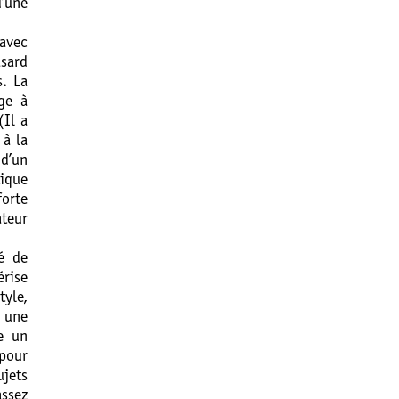
d’une
avec
asard
s. La
ige à
(Il a
 à la
 d’un
tique
forte
teur
té de
érise
tyle,
x une
re un
 pour
ujets
ssez