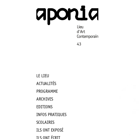
Aller
au
contenu
principal
LE LIEU
Main
ACTUALITÉS
PROGRAMME
navigation
ARCHIVES
EDITIONS
INFOS PRATIQUES
SCOLAIRES
ILS ONT EXPOSÉ
ILS ONT ÉCRIT