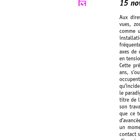
15 no
Aux dire
vues, zo
comme un
installa
fréquent
axes de 
en tensio
Cette pr
ans, s’o
occupent
qu’incid
le paradi
titre de
son trav
que ce t
d’avancée
un mome
contact s