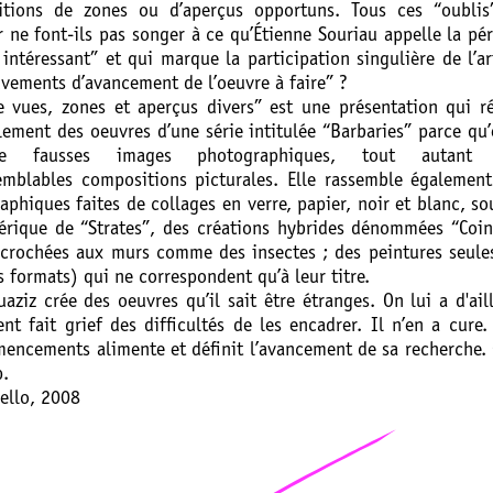
itions de zones ou d’aperçus opportuns. Tous ces “oublis
 ne font-ils pas songer à ce qu’Étienne Souriau appelle la pé
 intéressant” et qui marque la participation singulière de l’ar
vements d’avancement de l’oeuvre à faire” ?
e vues, zones et aperçus divers” est une présentation qui r
ement des oeuvres d’une série intitulée “Barbaries” parce qu’
e fausses images photographiques, tout autant
semblables compositions picturales. Elle rassemble égalemen
aphiques faites de collages en verre, papier, noir et blanc, so
nérique de “Strates”, des créations hybrides dénommées “Coi
ccrochées aux murs comme des insectes ; des peintures seule
 formats) qui ne correspondent qu’à leur titre.
aziz crée des oeuvres qu’il sait être étranges. On lui a d'ail
nt fait grief des difficultés de les encadrer. Il n’en a cure. 
encements alimente et définit l’avancement de sa recherche. 
.
ello, 2008