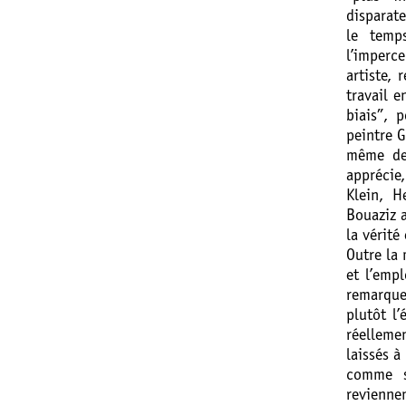
disparat
le temps
l’imperc
artiste, 
travail e
biais”, 
peintre G
même de 
apprécie
Klein, 
Bouaziz 
la vérité
Outre la 
et l’emp
remarque
plutôt l
réelleme
laissés à
comme s
revienne