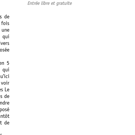
Entrée libre et gratuite
ns de
 fois
 une
 qui
ivers
posée
en 5
s qui
’ici
 voir
es Le
es de
endre
mposé
antôt
t de