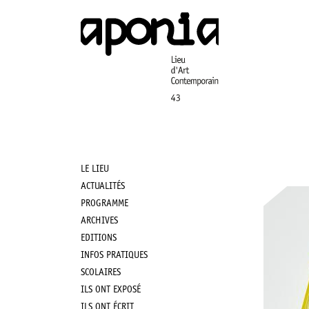
Aller
au
contenu
principal
LE LIEU
Main
ACTUALITÉS
PROGRAMME
navigation
ARCHIVES
EDITIONS
INFOS PRATIQUES
SCOLAIRES
ILS ONT EXPOSÉ
ILS ONT ÉCRIT