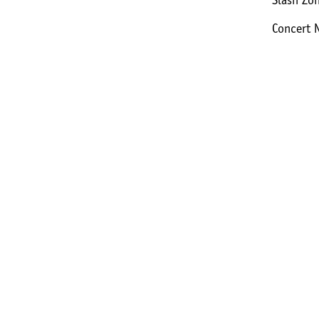
Slash Zo
Concert N