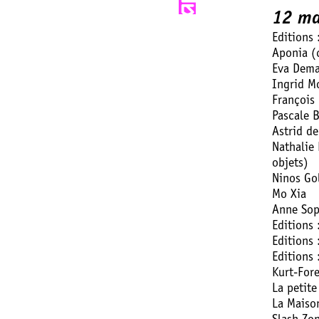
12 ma
Editions 
Aponia (c
Eva Demar
Ingrid Mo
François 
Pascale B
Astrid de
Nathalie 
objets)
Ninos Go
Mo Xia
Anne Sop
Editions 
Editions 
Editions 
Kurt-Fore
La petite
La Maiso