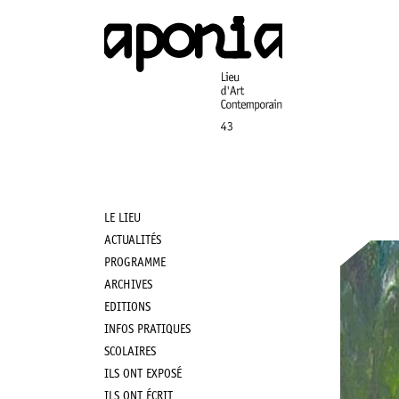
Aller
au
contenu
principal
LE LIEU
Main
ACTUALITÉS
PROGRAMME
navigation
ARCHIVES
EDITIONS
INFOS PRATIQUES
SCOLAIRES
ILS ONT EXPOSÉ
ILS ONT ÉCRIT