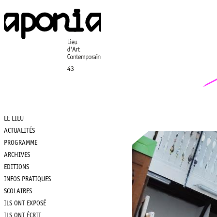
Aller
au
contenu
principal
LE LIEU
Main
ACTUALITÉS
PROGRAMME
navigation
ARCHIVES
EDITIONS
INFOS PRATIQUES
SCOLAIRES
ILS ONT EXPOSÉ
ILS ONT ÉCRIT