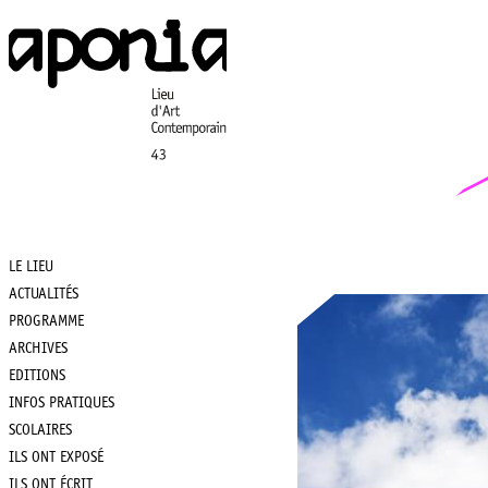
Aller
au
contenu
principal
LE LIEU
Main
ACTUALITÉS
PROGRAMME
navigation
ARCHIVES
EDITIONS
INFOS PRATIQUES
SCOLAIRES
ILS ONT EXPOSÉ
ILS ONT ÉCRIT