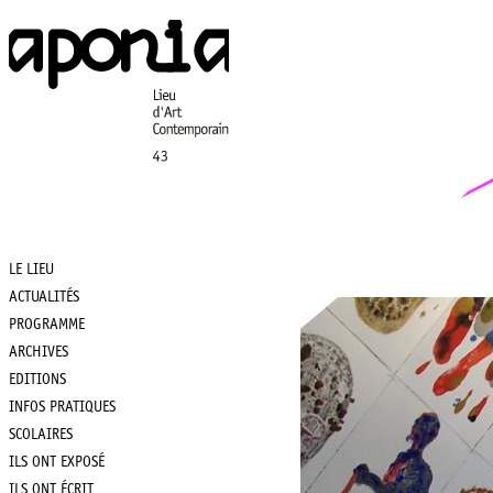
Aller
au
contenu
principal
LE LIEU
Main
ACTUALITÉS
PROGRAMME
navigation
ARCHIVES
EDITIONS
INFOS PRATIQUES
SCOLAIRES
ILS ONT EXPOSÉ
ILS ONT ÉCRIT