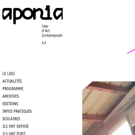
Aller
au
contenu
principal
LE LIEU
Main
ACTUALITÉS
PROGRAMME
navigation
ARCHIVES
EDITIONS
INFOS PRATIQUES
SCOLAIRES
ILS ONT EXPOSÉ
ILS ONT ÉCRIT