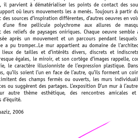
e, il parvient à dématérialiser les points de contact des sou
support où leurs mouvements les a menés. Toujours à partir d
 des sources d’inspiration différentes, d’autres oeuvres en vo
s d’une fine pellicule polychrome aux allures de masqu
t des reliefs de paysages oniriques. Chaque oeuvre semble 
osée après un mouvement et un parcours pendant lesquels
ue a pu tromper..Le mur appartient au domaine de l’archite
 lieux de tailles et d’intérêts divers, discrets et indiscret
resque égales, le miroir, et son cortège d’images rappelle, 
ie, le caractère illusionniste de l’expression plastique. Dan
s, qu’ils soient l’un en face de l’autre, qu’ils forment un coi
élimitent des champs fermés ou ouverts, les murs individual
ces ou suggèrent des partages. L’exposition D’un mur à l’aut
our autre thème esthétique, des rencontres amicales et
s d’équité.
uaziz, 2006