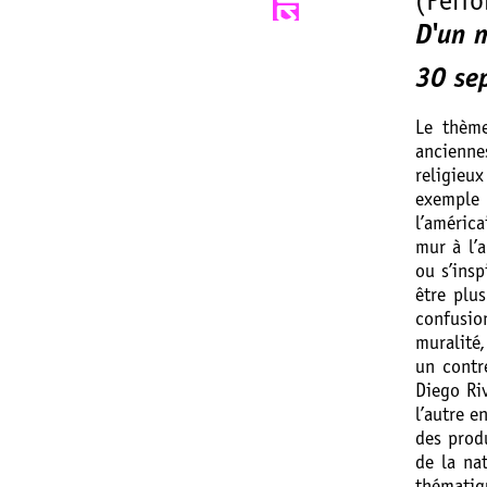
(Perf
D'un m
30 se
Le thème
ancienne
religieux
exemple 
l’améric
mur à l’
ou s’insp
être plu
confusio
muralité
un contr
Diego Ri
l’autre e
des produ
de la na