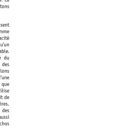
s. La
tons
osent
comme
acité
qu’un
ble.
é du
 des
rlons
’une
t que
lise
it de
res.
 des
ussi
échos