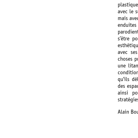
plastiqu
avec le 
mais avec
enduite
parodien
s’être p
esthétiq
avec ses
choses p
une litan
condition
qu’ils d
des espa
ainsi p
stratégie
Alain Bo