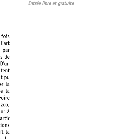
Entrée libre et gratuite
 fois
l’art
, par
ns de
D’un
itent
it pu
er la
e la
voire
ozco,
mur à
artir
tions
ît la