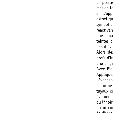
En plasti
met en te
en s’ap
esthétiq
symboliq
réactiva
que l’im
teintes 
le sol év
Alors d
brefs d’i
une orig
Avec Pie
Appliqué
l’évanes
la forme
tuyaux c
évoluent 
ou l’inté
qu’un co