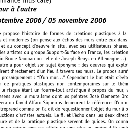
ormance musicale)
ur à l'autre
ptembre 2006
05 novembre 2006
 propose l’histoire de formes de créations plastiques à la
s et modernes (on pense aux échos des murs entre eux dans 
 et au concept d’oeuvre in situ, avec ses utilisateurs phares
les artistes du groupe Support-Surface en France, les créatio
ain Bruce Nauman ou celle de Joseph Beuys en Allemagne…) 
autre a pour objet son sujet éponyme : des oeuvres qui explo
irent directement d’un lieu à travers ses murs. Le propos aura
s prosaïquement : “D’un mur…” Cependant le but était d’évit
n de pratiques plastiques non contemporaines sur le thèm
, le risque étant un fourre-tout artistique à propos du mur, 
esens avec le muralisme dont les peintres José Clemente Or
vera ou David Alfaro Siqueiros demeurent la référence. D’un 
ntreprend comme on l’a dit de requestionner l’objet du mur à p
ctions d’artistes actuels. Le fil et l’écho dans les deux direc
ture et de la pratique plastique servent de guides. On conna