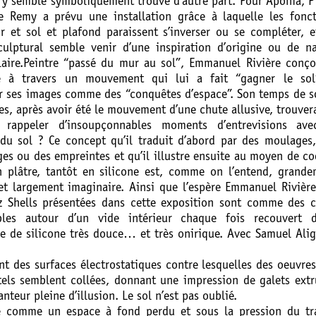
e y semble symboliquement trouvé d’autre part. Pour Aponia, P
e Remy a prévu une installation grâce à laquelle les fonct
r et sol et plafond paraissent s’inverser ou se compléter, 
sculptural semble venir d’une inspiration d’origine ou de n
laire.Peintre “passé du mur au sol”, Emmanuel Rivière conço
re à travers un mouvement qui lui a fait “gagner le sol
r ses images comme des “conquêtes d’espace”. Son temps de s
s, après avoir été le mouvement d’une chute allusive, trouvera
 rappeler d’insoupçonnables moments d’entrevisions ave
u sol ? Ce concept qu’il traduit d’abord par des moulages,
es ou des empreintes et qu’il illustre ensuite au moyen de c
n plâtre, tantôt en silicone est, comme on l’entend, grand
 et largement imaginaire. Ainsi que l’espère Emmanuel Rivière
z Shells présentées dans cette exposition sont comme des c
bles autour d’un vide intérieur chaque fois recouvert d
 de silicone très douce… et très onirique. Avec Samuel Ali
nt des surfaces électrostatiques contre lesquelles des oeuvre
tels semblent collées, donnant une impression de galets ext
anteur pleine d’illusion. Le sol n’est pas oublié.
é comme un espace à fond perdu et sous la pression du tra