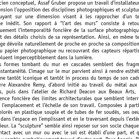
cien conceptuel, Assaf Gruber propose un travail d’installateu
nsion l’opposition des disciplines photographiques et sculptu
puyant sur une dimension visant à les rapprocher d’un t
ue inédit. Son rapport à “l’art des murs” consiste à retou
uement l’intemporalité foncière de la surface photographiq
nt des détails choisis de sa représentation. Ainsi, en même 
age dévoile naturellement de proche en proche sa composition
du papier photographique nu recouvrant des capteurs réparti
oluent imperceptiblement dans la lumière.
es formes tombant du mur en cascades semblent des fragm
nstantanéité. L’image sur le mur parvient ainsi à rendre esthé
ine tantôt iconique et tantôt in process du temps de son cad
rre Alexandre Remy, d’abord initié au travail du métal aux
s, puis dans l’atelier de Richard Deacon aux Beaux Arts, c
cence foncière des limites architecturales que semblent inter
, l’emplacement et l’échelle de son travail. Composées à part
olorés en plastique souple et de tubes de fer soudés, ses oe
dans l’espace en l’emplissant et en le traversant depuis l’exté
rieur. La “sculpture” semble ainsi reposer sur son socle chaque
ntact avec un mur ou avec le sol est établi d’une part, et 