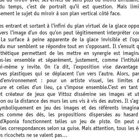
ue du miroir avec ses effets de sens plus ou moins diffusant
du temps, c’est de portrait qu’il est question. Mais limi
ement le sujet du miroir à son plan vertical côté face.
s entrant et sortant à l’infini du plan virtuel de la glace opp
vers l’image d’un dos qu’on peut légitimement interpréter 
La surface à peine apparente de la glace invisible et l’op
 du mur semblent se répondre tout en s’opposant. Il s’ensuit 
sthétique permettant de les mettre en synergie est imagina
s-les ensemble et séparément, justement, comme l’intitul
i-même y invite. On l’a dit, l’exposition vise davantage
ives plastiques qui se déplacent l’un vers l’autre. Alors, pa
d’environnement : pour un artiste visuel, les limites d
ture et celles d’un lieu, ça s’impose ensemble.C’est en tan
et créateur de jeux que Vittoz dissémine ses images et uti
ion ou la distance des murs les uns vis à vis des autres. Il s’ag
ymboliquement en jeu des images et des référents imaginai
es comme des dés, les propositions dispersées au hasard
d’Aponia fonctionnent telles un jeu de piste. On peut a
les correspondances selon sa guise. Mais attention, tous les 
es ricochets ne se valent pas…