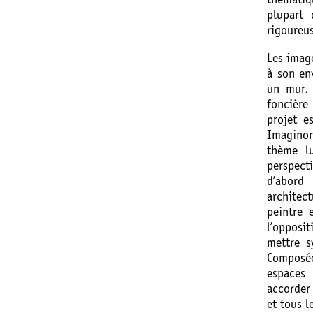
thématiq
plupart 
rigoureus
Les image
à son en
un mur. 
foncière
projet e
Imaginon
thème lu
perspect
d’abord 
architec
peintre 
l’opposit
mettre s
Composé
espaces 
accorder 
et tous l