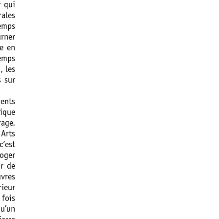
r qui
rales
emps
rner
ue en
temps
, les
s sur
ents
tique
rage.
 Arts
’est
roger
ir de
uvres
rieur
 fois
qu’un