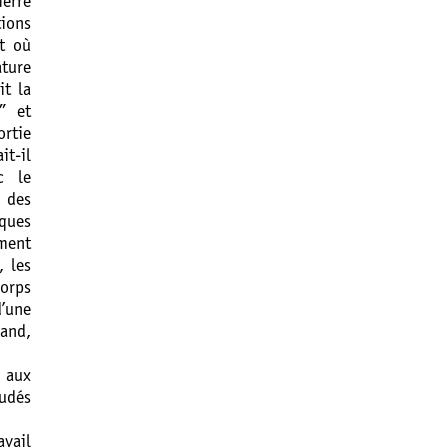
ierre
ions
et où
ature
it la
” et
ortie
it-il
c le
 des
oques
ement
, les
orps
’une
gand,
s aux
rudés
vail