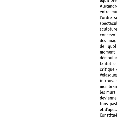
équilibr
Alexandr
entre mu
l’ordre 
spectacu
sculptu
concevoi
des image
de quoi
moment d
démoulag
tantôt e
critique
Vélasque
introuva
membrane
les murs
devienne
tons pas
et d’apes
Constitu