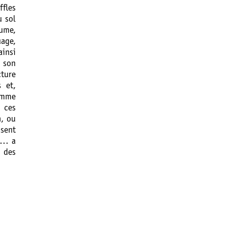
ffles
u sol
lume,
age,
ainsi
 son
cture
s et,
comme
s ces
n, ou
isent
re… a
 des