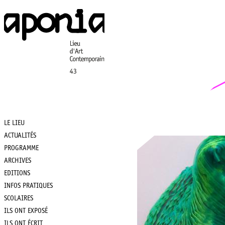
Aller
au
contenu
principal
LE LIEU
Main
ACTUALITÉS
PROGRAMME
navigation
ARCHIVES
EDITIONS
INFOS PRATIQUES
SCOLAIRES
ILS ONT EXPOSÉ
ILS ONT ÉCRIT